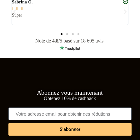
Isabelle P.





Ces lunettes de soleil sont élégantes et sophistiquées. Le cadre en
métal est léger et confortable à porter
Note de
4.8
/5 basé sur
18 695 avis
Abonnez vous maintenant
Obtenez 10% de cashback
S'abonner