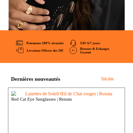
Paiements 100% sécurisés
SAV 6/7 jours
Retours & Echanges
Livraison Offerte des 50€
Gratuit
Dernières nouveautés
Voir plus
Red Cat Eye Sunglasses | Renata
Ca