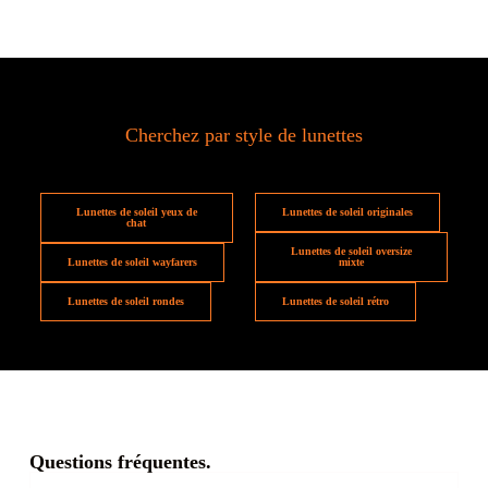
Cherchez par style de lunettes
Lunettes de soleil yeux de
Lunettes de soleil originales
chat
Lunettes de soleil oversize
Lunettes de soleil wayfarers
mixte
Lunettes de soleil rondes
Lunettes de soleil rétro
Questions fréquentes.